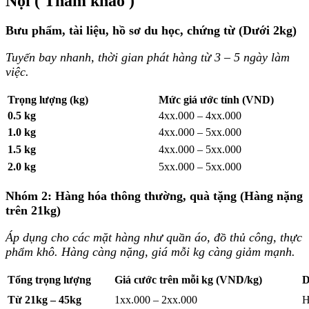
Nội ( Tham khảo )
Bưu phẩm, tài liệu, hồ sơ du học, chứng từ (Dưới 2kg)
Tuyến bay nhanh, thời gian phát hàng từ 3 – 5 ngày làm
việc.
Trọng lượng (kg)
Mức giá ước tính (VND)
0.5 kg
4xx.000 – 4
xx.000
1.0 kg
4
xx.000 – 5
xx.000
1.5 kg
4
xx.000 – 5
xx.000
2.0 kg
5
xx.000 – 5
xx.000
Nhóm 2: Hàng hóa thông thường, quà tặng (Hàng nặng
trên 21kg)
Áp dụng cho các mặt hàng như quần áo, đồ thủ công, thực
phẩm khô. Hàng càng nặng, giá mỗi kg càng giảm mạnh.
Tổng trọng lượng
Giá cước trên mỗi kg (VND/kg)
D
Từ 21kg – 45kg
1
xx.000 – 2
xx.000
H