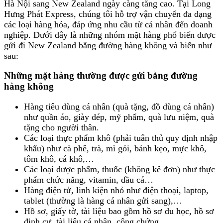
Hà Nội sang New Zealand ngày càng tăng cao. Tại Long
Hưng Phát Express, chúng tôi hỗ trợ vận chuyển đa dạng
các loại hàng hóa, đáp ứng nhu cầu từ cá nhân đến doanh
nghiệp. Dưới đây là những nhóm mặt hàng phổ biến được
gửi đi New Zealand bằng đường hàng không và biển như
sau:
Những mặt hàng thường được gửi bằng đường
hàng không
Hàng tiêu dùng cá nhân (quà tặng, đồ dùng cá nhân)
như quần áo, giày dép, mỹ phẩm, quà lưu niệm, quà
tặng cho người thân.
Các loại thực phẩm khô (phải tuân thủ quy định nhập
khẩu) như cà phê, trà, mì gói, bánh kẹo, mực khô,
tôm khô, cá khô,…
Các loại dược phẩm, thuốc (không kê đơn) như thực
phẩm chức năng, vitamin, dầu cá…
Hàng điện tử, linh kiện nhỏ như điện thoại, laptop,
tablet (thường là hàng cá nhân gửi sang),…
Hồ sơ, giấy tờ, tài liệu bao gồm hồ sơ du học, hồ sơ
định cư, tài liệu cá nhân, công chứng,….