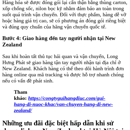
Hàng hóa sẽ được đóng gói lại cẩn thận bằng thùng carton,
xốp chống sốc, nilon bọc kỹ nhằm đảm bảo an toàn trong
suốt quá trình vận chuyển. Đối với thực phẩm, hàng dễ vỡ
hoặc hàng giá trị cao, sẽ có phương án đóng gói riêng biệt
và đúng quy chuẩn của hãng vận chuyển quốc tế.
Bước 4: Giao hàng đến tay người nhận tại New
Zealand
Sau khi hoàn tất thủ tục hải quan và vận chuyển, Long
Hưng Phát sẽ giao hàng tận tay người nhận tại địa chỉ ở
New Zealand. Khách hàng có thể theo dõi hành trình đơn
hàng online qua mã tracking và được hỗ trợ nhanh chóng
nếu có vấn đề phát sinh.
Tham
khảo:
https://congtyguihangdiuc.com/gui-
hang-di-nuoc-khac/van-chuyen-hang-di-new-
zealand/
Những ưu đãi đặc biệt hấp dẫn khi sử