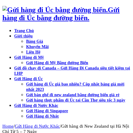
Gửi
hàng đi Úc bằng đường biển.
Trang Chủ
Giới thiệu
Bảng Giá
Khuyến Mãi
Liên Hệ
Gửi Hàng đi Mỹ
Gửi Hàng đi Mỹ Bằng đường Biển
Gửi đồ chay đi Canada – Gửi Hàng Đi Canada siêu tiết kiệm tại
LHP
Gửi Hàng đi Úc
Gửi hàng đi Úc giá bao nhiêu? Cập nhật bảng giá mới
nhất 2023
Gửi bàn ghế đi new zealand bằng đường biển giá rẻ
Gửi hàng thực phẩm đi Úc tại Cần Thơ siêu tốc 3 ngày
Gửi Hàng đi Nước Khác
Gửi Hàng đi Singapore
Gửi Hàng đi Nhật
/
/
Home
Gửi Hàng đi Nước Khác
Gửi hàng đi New Zealand tại Hà Nội
Chỉ Từ 5 – 7 Ngày