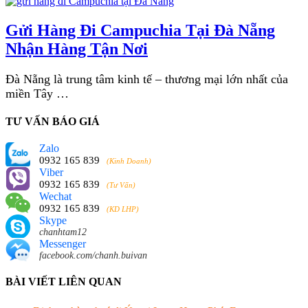
Gửi Hàng Đi Campuchia Tại Đà Nẵng
Nhận Hàng Tận Nơi
Đà Nẵng là trung tâm kinh tế – thương mại lớn nhất của
miền Tây …
TƯ VẤN BÁO GIÁ
Zalo
0932 165 839
(Kinh Doanh)
Viber
0932 165 839
(Tư Vấn)
Wechat
0932 165 839
(KD LHP)
Skype
chanhtam12
Messenger
facebook.com/chanh.buivan
BÀI VIẾT LIÊN QUAN