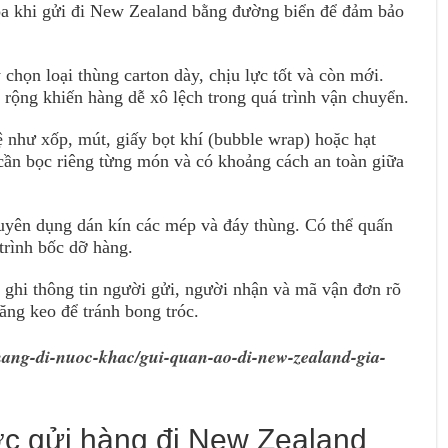
hóa khi gửi đi New Zealand bằng đường biển để đảm bảo
 chọn loại thùng carton dày, chịu lực tốt và còn mới.
ộng khiến hàng dễ xô lệch trong quá trình vận chuyển.
ệ như xốp, mút, giấy bọt khí (bubble wrap) hoặc hạt
cần bọc riêng từng món và có khoảng cách an toàn giữa
yên dụng dán kín các mép và đáy thùng. Có thể quấn
trình bốc dỡ hàng.
 ghi thông tin người gửi, người nhận và mã vận đơn rõ
ăng keo để tránh bong tróc.
hang-di-nuoc-khac/gui-quan-ao-di-new-zealand-gia-
c gửi hàng đi New Zealand