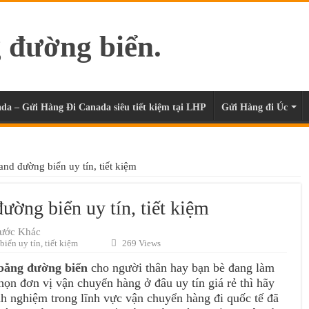
da – Gửi Hàng Đi Canada siêu tiết kiệm tại LHP
Gửi Hàng đi Úc
nd đường biển uy tín, tiết kiệm
ường biển uy tín, tiết kiệm
Nước Khác
iển uy tín, tiết kiệm
269 Views
bằng đường biển
cho người thân hay bạn bè đang làm
họn đơn vị vận chuyển hàng ở đâu uy tín giá rẻ thì hãy
h nghiệm trong lĩnh vực vận chuyển hàng đi quốc tế đã