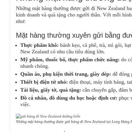
Những mặt hàng thường được gửi đi New Zealand bao 
kinh doanh và quà tặng cho người thân. Với mỗi hìn
như:
Mặt hàng thường xuyên gửi bằng đ
Thực phẩm khô:
bánh kẹo, cà phê, trà, mì gói, hạ
New Zealand có nhu cầu tiêu dùng lớn.
Mỹ phẩm, thuốc bổ, thực phẩm chức năng:
do có
nhanh chóng.
Quần áo, phụ kiện thời trang, giày dép:
dễ đóng g
Thiết bị điện tử nhỏ:
điện thoại, máy tính bảng, ta
Tài liệu, giấy tờ, quà tặng:
cần chuyển gấp, đảm bả
Đồ cá nhân, đồ dùng du học hoặc định cư:
phục v
việc.
Những mặt hàng thường được gửi hàng đi New Zealand tại Long Hưng 