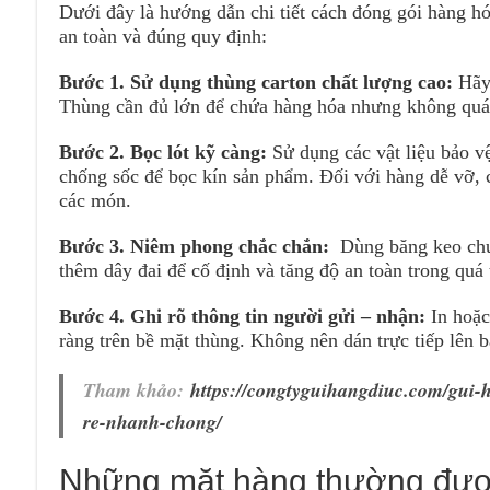
Dưới đây là hướng dẫn chi tiết cách đóng gói hàng 
an toàn và đúng quy định:
Bước 1. Sử dụng thùng carton chất lượng cao:
Hãy
Thùng cần đủ lớn để chứa hàng hóa nhưng không quá r
Bước 2. Bọc lót kỹ càng:
Sử dụng các vật liệu bảo v
chống sốc để bọc kín sản phẩm. Đối với hàng dễ vỡ, 
các món.
Bước 3. Niêm phong chắc chắn:
Dùng băng keo chu
thêm dây đai để cố định và tăng độ an toàn trong quá 
Bước 4. Ghi rõ thông tin người gửi – nhận:
In hoặc
ràng trên bề mặt thùng. Không nên dán trực tiếp lên b
Tham khảo:
https://congtyguihangdiuc.com/gui-
re-nhanh-chong/
Những mặt hàng thường đượ