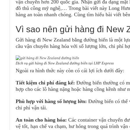
vận chuyển hơn 200 quốc gia. Nhận gửi đa dạng mặt h
đồ thủ công mỹ nghệ,… Trong bài viết này Long Hưn
hàng an toàn nhanh chóng. Cùng tìm hiểu bài viết bên 
Vì sao nên gửi hàng đi New
Gửi hàng đi New Zealand bằng đường biển là một lựa
cầu vận chuyển hàng hóa với số lượng lớn, chi phí hợ
Dịch vụ gửi hàng đi New Zealand đường biển tại LHP Express
Ngoài ra hình thức này còn có cái lợi ích dưới đây:
Tiết kiệm chi phí đáng kể:
Đường biển thường có mứ
hợp cho các lô hàng nặng hoặc hàng cồng kềnh như má
Phù hợp với hàng số lượng lớn:
Đường biển có thể v
chi phí vận tải.
An toàn cho hàng hóa:
Các container vận chuyển đư
vệ tốt, hạn chế va chạm, hư hỏng trong quá trình vận