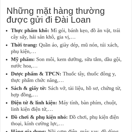
Những mặt hàng thường
được gửi đi Đài Loan
Thực phẩm khô:
Mì gói, bánh kẹo, đồ ăn vặt, trái
cây sấy, hải sản khô, gia vị,…
Thời trang:
Quần áo, giày dép, mũ nón, túi xách,
phụ kiện,…
Mỹ phẩm:
Son môi, kem dưỡng, sữa tắm, dầu gội,
nước hoa,…
Dược phẩm & TPCN:
Thuốc tây, thuốc đông y,
thực phẩm chức năng,…
Sách & giấy tờ:
Sách vở, tài liệu, hồ sơ, chứng từ,
hợp đồng,…
Điện tử & linh kiện:
Máy tính, bàn phím, chuột,
linh kiện điện tử,…
Đồ chơi & phụ kiện nhỏ:
Đồ chơi, phụ kiện điện
thoại, kính cường lực,…
Hàng gia dụng:
Nồi cơm điện, máy xay, đồ dùng