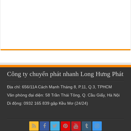
Công ty chuyển phát nhanh Long Hưng Phát
Địa chỉ: 656/11A Cách Mạnh Tháng 8, P.11, Q.3, TPHCM
Văn phòng đại diện: 58 Trần Thái Tông, Q. Cầu Giấy, Hà Nội
Di động: 0932 165 839 gặp Kều Mơ (24/24)