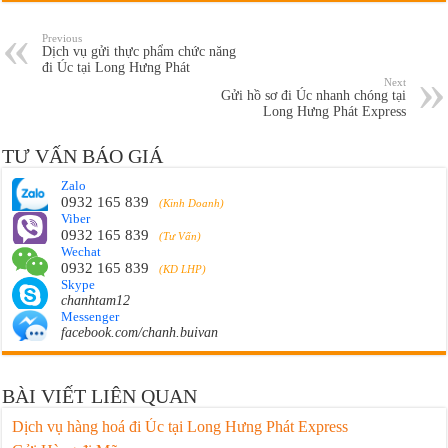
Previous
Dịch vụ gửi thực phẩm chức năng
đi Úc tại Long Hưng Phát
Next
Gửi hồ sơ đi Úc nhanh chóng tại
Long Hưng Phát Express
TƯ VẤN BÁO GIÁ
Zalo
0932 165 839
(Kinh Doanh)
Viber
0932 165 839
(Tư Vấn)
Wechat
0932 165 839
(KD LHP)
Skype
chanhtam12
Messenger
facebook.com/chanh.buivan
BÀI VIẾT LIÊN QUAN
Dịch vụ hàng hoá đi Úc tại Long Hưng Phát Express