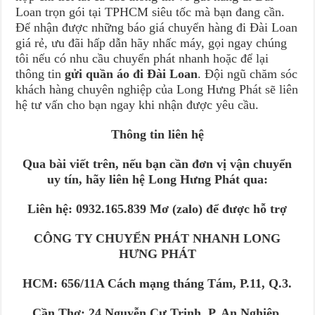
Loan trọn gói tại TPHCM siêu tốc mà bạn đang cần.
Để nhận được những báo giá chuyển hàng đi Đài Loan
giá rẻ, ưu đãi hấp dẫn hãy nhấc máy, gọi ngay chúng
tôi nếu có nhu cầu chuyển phát nhanh hoặc để lại
thông tin
gửi quần áo đi Đài Loan
. Đội ngũ chăm sóc
khách hàng chuyên nghiệp của Long Hưng Phát sẽ liên
hệ tư vấn cho bạn ngay khi nhận được yêu cầu.
Thông tin liên hệ
Qua bài viết trên, nếu bạn cần đơn vị vận chuyển
uy tín, hãy liên hệ Long Hưng Phát qua:
Liên hệ: 0932.165.839 Mơ (zalo) để được hỗ trợ
CÔNG TY CHUYỂN PHÁT NHANH LONG
HƯNG PHÁT
HCM: 656/11A Cách mạng tháng Tám, P.11, Q.3.
Cần Thơ: 24 Nguyễn Cư Trinh, P. An Nghiệp,