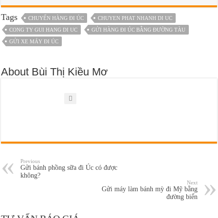
Tags
CHUYỂN HÀNG ĐI ÚC
CHUYEN PHAT NHANH DI UC
CONG TY GUI HANG DI UC
GỬI HÀNG ĐI ÚC BẰNG ĐƯỜNG TÀU
GỬI XE MÁY ĐI ÚC
About Bùi Thị Kiều Mơ
Previous
Gửi bánh phồng sữa đi Úc có được
không?
Next
Gửi máy làm bánh mỳ đi Mỹ bằng
đường biển