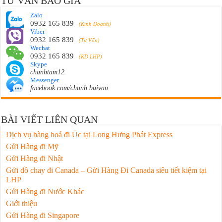
TƯ VẤN BÁO GIÁ
Zalo
0932 165 839
(Kinh Doanh)
Viber
0932 165 839
(Tư Vấn)
Wechat
0932 165 839
(KD LHP)
Skype
chanhtam12
Messenger
facebook.com/chanh.buivan
BÀI VIẾT LIÊN QUAN
Dịch vụ hàng hoá đi Úc tại Long Hưng Phát Express
Gửi Hàng đi Mỹ
Gửi Hàng đi Nhật
Gửi đồ chay đi Canada – Gửi Hàng Đi Canada siêu tiết kiệm tại
LHP
Gửi Hàng đi Nước Khác
Giới thiệu
Gửi Hàng đi Singapore