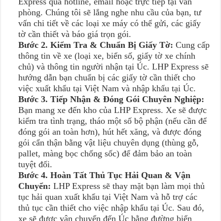
Express qua hotline, email hoặc trực tiếp tại văn
phòng. Chúng tôi sẽ lắng nghe nhu cầu của bạn, tư
vấn chi tiết về các loại xe máy có thể gửi, các giấy
tờ cần thiết và báo giá trọn gói.
Bước 2. Kiểm Tra & Chuẩn Bị Giấy Tờ:
Cung cấp
thông tin về xe (loại xe, biển số, giấy tờ xe chính
chủ) và thông tin người nhận tại Úc. LHP Express sẽ
hướng dẫn bạn chuẩn bị các giấy tờ cần thiết cho
việc xuất khẩu tại Việt Nam và nhập khẩu tại Úc.
Bước 3. Tiếp Nhận & Đóng Gói Chuyên Nghiệp:
Bạn mang xe đến kho của LHP Express. Xe sẽ được
kiểm tra tình trạng, tháo một số bộ phận (nếu cần để
đóng gói an toàn hơn), hút hết xăng, và được đóng
gói cẩn thận bằng vật liệu chuyên dụng (thùng gỗ,
pallet, màng bọc chống sốc) để đảm bảo an toàn
tuyệt đối.
Bước 4. Hoàn Tất Thủ Tục Hải Quan & Vận
Chuyển:
LHP Express sẽ thay mặt bạn làm mọi thủ
tục hải quan xuất khẩu tại Việt Nam và hỗ trợ các
thủ tục cần thiết cho việc nhập khẩu tại Úc. Sau đó,
xe sẽ được vận chuyển đến Úc bằng đường biển