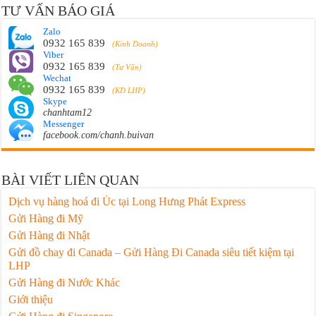
TƯ VẤN BÁO GIÁ
Zalo
0932 165 839
(Kinh Doanh)
Viber
0932 165 839
(Tư Vấn)
Wechat
0932 165 839
(KD LHP)
Skype
chanhtam12
Messenger
facebook.com/chanh.buivan
BÀI VIẾT LIÊN QUAN
Dịch vụ hàng hoá đi Úc tại Long Hưng Phát Express
Gửi Hàng đi Mỹ
Gửi Hàng đi Nhật
Gửi đồ chay đi Canada – Gửi Hàng Đi Canada siêu tiết kiệm tại
LHP
Gửi Hàng đi Nước Khác
Giới thiệu