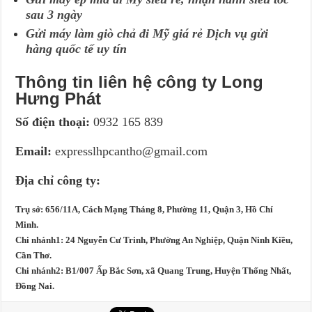
sau 3 ngày
Gửi máy làm giò chả đi Mỹ giá rẻ Dịch vụ gửi
hàng quốc tế uy tín
Thông tin liên hệ công ty Long
Hưng Phát
Số điện thoại:
0932 165 839
Email:
expresslhpcantho@gmail.com
Địa chỉ công ty:
Trụ sở: 656/11A, Cách Mạng Tháng 8, Phường 11, Quận 3, Hồ Chí
Minh.
Chi nhánh1: 24 Nguyễn Cư Trinh, Phường An Nghiệp, Quận Ninh Kiều,
Cần Thơ.
Chi nhánh2: B1/007 Ấp Bắc Sơn, xã Quang Trung, Huyện Thống Nhất,
Đồng Nai.