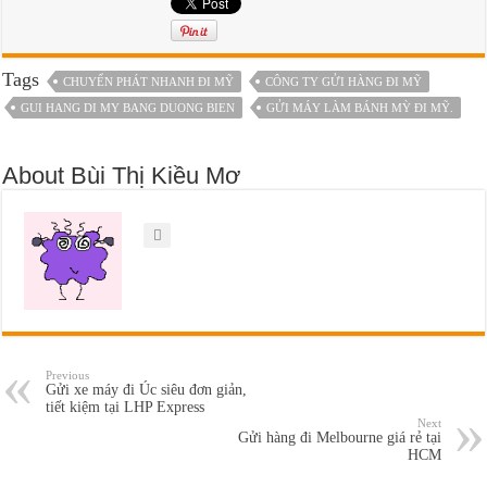
Tags
CHUYỂN PHÁT NHANH ĐI MỸ
CÔNG TY GỬI HÀNG ĐI MỸ
GUI HANG DI MY BANG DUONG BIEN
GỬI MÁY LÀM BÁNH MỲ ĐI MỸ.
About Bùi Thị Kiều Mơ
Previous
Gửi xe máy đi Úc siêu đơn giản,
tiết kiệm tại LHP Express
Next
Gửi hàng đi Melbourne giá rẻ tại
HCM