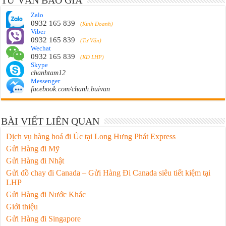
TƯ VẤN BÁO GIÁ
Zalo
0932 165 839
(Kinh Doanh)
Viber
0932 165 839
(Tư Vấn)
Wechat
0932 165 839
(KD LHP)
Skype
chanhtam12
Messenger
facebook.com/chanh.buivan
BÀI VIẾT LIÊN QUAN
Dịch vụ hàng hoá đi Úc tại Long Hưng Phát Express
Gửi Hàng đi Mỹ
Gửi Hàng đi Nhật
Gửi đồ chay đi Canada – Gửi Hàng Đi Canada siêu tiết kiệm tại
LHP
Gửi Hàng đi Nước Khác
Giới thiệu
Gửi Hàng đi Singapore