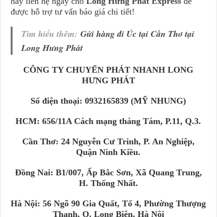
hãy liên hệ ngay cho
Long Hưng Phát Express
để
được hỗ trợ tư vấn báo giá chi tiết!
Tìm hiểu thêm:
Gửi hàng đi Úc tại Cần Thơ tại
Long Hưng Phát
CÔNG TY CHUYỂN PHÁT NHANH LONG
HƯNG PHÁT
Số điện thoại: 0932165839 (MỸ NHUNG)
HCM: 656/11A Cách mạng tháng Tám, P.11, Q.3.
Cần Thơ: 24 Nguyễn Cư Trinh, P. An Nghiệp,
Quận Ninh Kiều.
Đồng Nai: B1/007, Ấp Bắc Sơn, Xã Quang Trung,
H. Thống Nhất.
Hà Nội: 56 Ngõ 90 Gia Quất, Tổ 4, Phường Thượng
Thanh, Q. Long Biên, Hà Nội