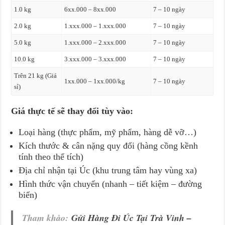
1.0 kg
6xx.000 – 8xx.000
7 – 10 ngày
2.0 kg
1.xxx.000 – 1.xxx.000
7 – 10 ngày
5.0 kg
1.xxx.000 – 2.xxx.000
7 – 10 ngày
10.0 kg
3.xxx.000 – 3.xxx.000
7 – 10 ngày
Trên 21 kg (Giá
1xx.000 – 1xx.000/kg
7 – 10 ngày
sỉ)
Giá thực tế sẽ thay đổi tùy vào:
Loại hàng (thực phẩm, mỹ phẩm, hàng dễ vỡ…)
Kích thước & cân nặng quy đổi (hàng cồng kềnh
tính theo thể tích)
Địa chỉ nhận tại Úc (khu trung tâm hay vùng xa)
Hình thức vận chuyển (nhanh – tiết kiệm – đường
biển)
Tham khảo:
Gửi Hàng Đi Úc Tại Trà Vinh –