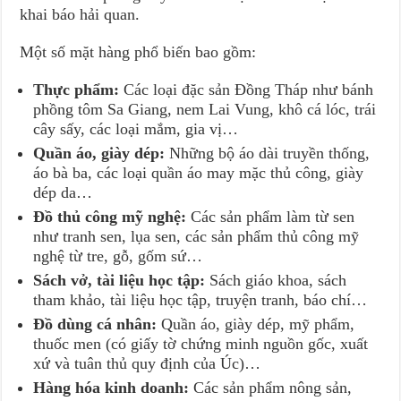
khai báo hải quan.
Một số mặt hàng phổ biến bao gồm:
Thực phẩm:
Các loại đặc sản Đồng Tháp như bánh
phồng tôm Sa Giang, nem Lai Vung, khô cá lóc, trái
cây sấy, các loại mắm, gia vị…
Quần áo, giày dép:
Những bộ áo dài truyền thống,
áo bà ba, các loại quần áo may mặc thủ công, giày
dép da…
Đồ thủ công mỹ nghệ:
Các sản phẩm làm từ sen
như tranh sen, lụa sen, các sản phẩm thủ công mỹ
nghệ từ tre, gỗ, gốm sứ…
Sách vở, tài liệu học tập:
Sách giáo khoa, sách
tham khảo, tài liệu học tập, truyện tranh, báo chí…
Đồ dùng cá nhân:
Quần áo, giày dép, mỹ phẩm,
thuốc men (có giấy tờ chứng minh nguồn gốc, xuất
xứ và tuân thủ quy định của Úc)…
Hàng hóa kinh doanh:
Các sản phẩm nông sản,