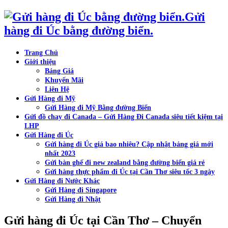
Gửi
hàng đi Úc bằng đường biển.
Trang Chủ
Giới thiệu
Bảng Giá
Khuyến Mãi
Liên Hệ
Gửi Hàng đi Mỹ
Gửi Hàng đi Mỹ Bằng đường Biển
Gửi đồ chay đi Canada – Gửi Hàng Đi Canada siêu tiết kiệm tại
LHP
Gửi Hàng đi Úc
Gửi hàng đi Úc giá bao nhiêu? Cập nhật bảng giá mới
nhất 2023
Gửi bàn ghế đi new zealand bằng đường biển giá rẻ
Gửi hàng thực phẩm đi Úc tại Cần Thơ siêu tốc 3 ngày
Gửi Hàng đi Nước Khác
Gửi Hàng đi Singapore
Gửi Hàng đi Nhật
Gửi hàng đi Úc tại Cần Thơ – Chuyển