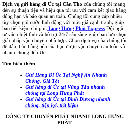
Dịch vụ gửi hàng đi Úc tại Cần Thơ
của chúng tôi mang
đến sự thuận tiện và hiệu quả tối ưu với cam kết giao hàng
đúng hạn và bảo quản an toàn. Chúng tôi cung cấp nhiều
tùy chọn gói cước linh động với mức giá cạnh tranh, giúp
bạn tiết kiệm chi phí.
Long Hưng Phát Express
Đội ngũ
tư vấn nhiệt tình và hỗ trợ 24/7 sẵn sàng giúp bạn lựa chọn
giải pháp vận chuyển phù hợp. Chọn dịch vụ của chúng tôi
để đảm bảo hàng hóa của bạn được vận chuyển an toàn và
nhanh chóng đến Úc.
Tìm hiểu thêm
Gửi Hàng Đi Úc Tại Nghệ An Nhanh
Chóng, Giá Tốt
Gửi hàng đi Úc tại Vũng Tàu nhanh
chóng tại Long Hưng Phát
Gửi hàng đi Úc tại Bình Dương nhanh
chóng, tiện lợi, tiết kiệm
CÔNG TY CHUYỂN PHÁT NHANH LONG HƯNG
PHÁT