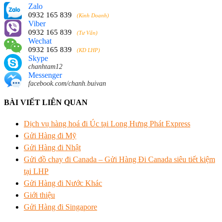
Zalo
0932 165 839
(Kinh Doanh)
Viber
0932 165 839
(Tư Vấn)
Wechat
0932 165 839
(KD LHP)
Skype
chanhtam12
Messenger
facebook.com/chanh.buivan
BÀI VIẾT LIÊN QUAN
Dịch vụ hàng hoá đi Úc tại Long Hưng Phát Express
Gửi Hàng đi Mỹ
Gửi Hàng đi Nhật
Gửi đồ chay đi Canada – Gửi Hàng Đi Canada siêu tiết kiệm
tại LHP
Gửi Hàng đi Nước Khác
Giới thiệu
Gửi Hàng đi Singapore