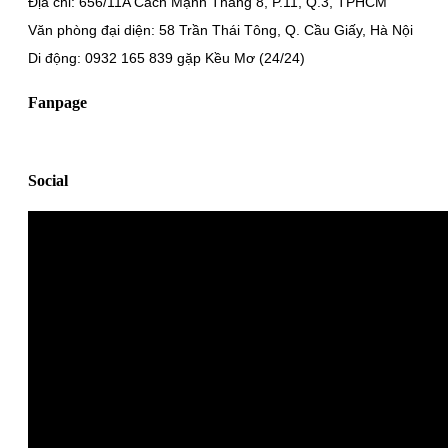
Địa chỉ: 656/11A Cách Mạnh Tháng 8, P.11, Q.3, TPHCM
Văn phòng đại diện: 58 Trần Thái Tông, Q. Cầu Giấy, Hà Nội
Di động: 0932 165 839 gặp Kều Mơ (24/24)
Fanpage
Social