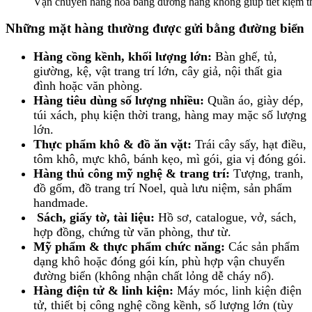
Vận chuyển hàng hóa bằng đường hàng không giúp tiết kiệm th
Những mặt hàng thường được gửi bằng đường biển
Hàng cồng kềnh, khối lượng lớn:
Bàn ghế, tủ,
giường, kệ, vật trang trí lớn, cây giả, nội thất gia
đình hoặc văn phòng.
Hàng tiêu dùng số lượng nhiều:
Quần áo, giày dép,
túi xách, phụ kiện thời trang, hàng may mặc số lượng
lớn.
Thực phẩm khô & đồ ăn vặt:
Trái cây sấy, hạt điều,
tôm khô, mực khô, bánh kẹo, mì gói, gia vị đóng gói.
Hàng thủ công mỹ nghệ & trang trí:
Tượng, tranh,
đồ gốm, đồ trang trí Noel, quà lưu niệm, sản phẩm
handmade.
Sách, giấy tờ, tài liệu:
Hồ sơ, catalogue, vở, sách,
hợp đồng, chứng từ văn phòng, thư từ.
Mỹ phẩm & thực phẩm chức năng:
Các sản phẩm
dạng khô hoặc đóng gói kín, phù hợp vận chuyển
đường biển (không nhận chất lỏng dễ cháy nổ).
Hàng điện tử & linh kiện:
Máy móc, linh kiện điện
tử, thiết bị công nghệ cồng kềnh, số lượng lớn (tùy