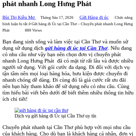
phát nhanh Long Hưng Phát
Bùi Thị Kiều Mơ
Gửi Hàng đi úc
Tháng Sáu 17, 2026
Chức năng
bình luận bị tắt
ở Gửi hàng đi Úc tại Cần Thơ – Chuyển phát nhanh Long Hưng
Phát
889 Views
Bạn đang sinh sống và làm việc tại Cần Thơ và muốn sử
dụng sử dụng dịch
gửi hàng đi úc tại Cần Thơ
. Nếu đang
có nhu cầu như vậy bạn nên chọn đơn vị chuyển phát
nhanh Long Hưng Phát đã có mặt từ rất lâu và được nhiều
người sử dụng. Với gói cước đa dạng. Đi đôi với dịch vụ
tận tâm nên mọi loại hàng hóa, bưu kiện được chuyển đi
nhanh chóng dễ dàng. Đi cùng đó là giá cước rất ưu đãi
nên bạn hãy tham khảo để sử dụng nếu có nhu cầu. Cùng
tìm hiểu bài viết bên dưới để biết thêm nhiều thông tin hữu
ích chi tiết!
Dịch vụ gửi hàng đi Úc tại Cần Thơ uy tín
Chuyển phát nhanh tại Cần Thơ phù hợp với mọi nhu cầu
của khách hàng. Cho dù bạn là khách hàng cá nhân, đơn vị