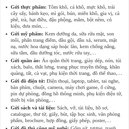
Gửi thực phẩm:
Tôm khô, cá khô, mực khô, trái
cây sấy, bánh kẹo, mì gói, bún, miến khô, gia vị, cà
phê, trà, hạt điều, đậu phộng, mắm, bột nêm, củ
kiệu, dưa món,…
Gửi mỹ phẩm:
Kem dưỡng da, sữa rửa mặt, son
môi, phấn trang điểm, dầu gội, dầu xả, serum, mặt
nạ, nước hoa dạng sáp hoặc lăn, kem chống nắng,
sữa tắm, dầu dưỡng tóc, nước rửa tay,…
Gửi quần áo:
Áo quần thời trang, giày dép, nón, túi
xách, balo, thắt lưng, trang phục truyền thống, khăn
quàng, tất, cà vạt, phụ kiện thời trang, đồ thể thao,…
Gửi đồ điện tử:
Điện thoại, laptop, tablet, tai nghe,
bàn phím, chuột, camera, máy chơi game, ổ cứng,
pin dự phòng, đồng hồ thông minh, phụ kiện điện tử,
thiết bị văn phòng,…
Gửi sách và tài liệu:
Sách, vở, tài liệu, hồ sơ,
catalogue, thư từ, giấy, bút, tập học sinh, văn phòng
phẩm, brochure, hợp đồng, giấy phép, poster,…
Gửi đồ thủ công mỹ nghệ:
Gốm sứ, tượng, tranh,