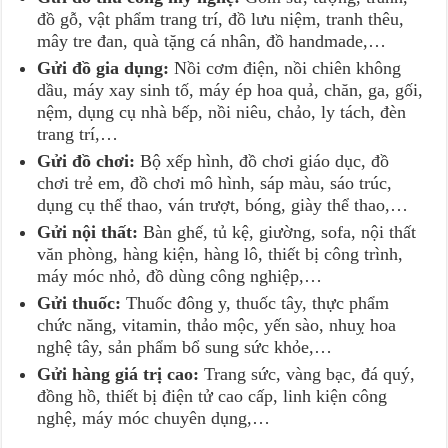
đồ gỗ, vật phẩm trang trí, đồ lưu niệm, tranh thêu,
mây tre đan, quà tặng cá nhân, đồ handmade,…
Gửi đồ gia dụng:
Nồi cơm điện, nồi chiên không
dầu, máy xay sinh tố, máy ép hoa quả, chăn, ga, gối,
nệm, dụng cụ nhà bếp, nồi niêu, chảo, ly tách, đèn
trang trí,…
Gửi đồ chơi:
Bộ xếp hình, đồ chơi giáo dục, đồ
chơi trẻ em, đồ chơi mô hình, sáp màu, sáo trúc,
dụng cụ thể thao, ván trượt, bóng, giày thể thao,…
Gửi nội thất:
Bàn ghế, tủ kệ, giường, sofa, nội thất
văn phòng, hàng kiện, hàng lô, thiết bị công trình,
máy móc nhỏ, đồ dùng công nghiệp,…
Gửi thuốc:
Thuốc đông y, thuốc tây, thực phẩm
chức năng, vitamin, thảo mộc, yến sào, nhuỵ hoa
nghệ tây, sản phẩm bổ sung sức khỏe,…
Gửi hàng giá trị cao:
Trang sức, vàng bạc, đá quý,
đồng hồ, thiết bị điện tử cao cấp, linh kiện công
nghệ, máy móc chuyên dụng,…