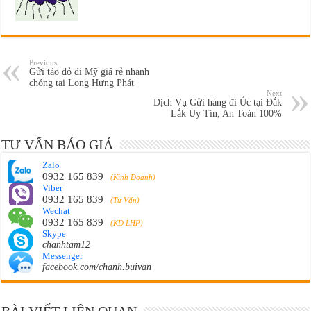
Previous
Gửi táo đỏ đi Mỹ giá rẻ nhanh
chóng tại Long Hưng Phát
Next
Dịch Vụ Gửi hàng đi Úc tại Đắk
Lắk Uy Tín, An Toàn 100%
TƯ VẤN BÁO GIÁ
Zalo
0932 165 839
(Kinh Doanh)
Viber
0932 165 839
(Tư Vấn)
Wechat
0932 165 839
(KD LHP)
Skype
chanhtam12
Messenger
facebook.com/chanh.buivan