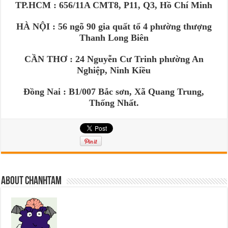
TP.HCM : 656/11A CMT8, P11, Q3, Hồ Chí Minh
HÀ NỘI : 56 ngõ 90 gia quất tổ 4 phường thượng
Thanh Long Biên
CẦN THƠ : 24 Nguyễn Cư Trinh phường An
Nghiệp, Ninh Kiều
Đồng Nai : B1/007 Bắc sơn, Xã Quang Trung,
Thống Nhất.
About chanhtam