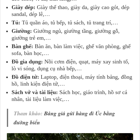
Giày dép:
Giày thể thao, giày da, giày cao gót, dép
sandal, dép lê,…
Tủ:
Tủ quần áo, tủ bếp, tủ sách, tủ trang trí,…
Giường:
Giường ngủ, giường tầng, giường gỗ,
giường trẻ em,…
Bàn ghế:
Bàn ăn, bàn làm việc, ghế văn phòng, ghế
sofa, bàn học,…
Đồ gia dụng:
Nồi cơm điện, quạt, máy xay sinh tố,
lò vi sóng, dụng cụ nhà bếp,…
Đồ điện tử:
Laptop, điện thoại, máy tính bảng, đồng
hồ, linh kiện điện tử,…
Sách vở và tài liệu:
Sách học, giáo trình, hồ sơ cá
nhân, tài liệu làm việc,…
Tham khảo:
Bảng giá gửi hàng đi Úc bằng
đường biển