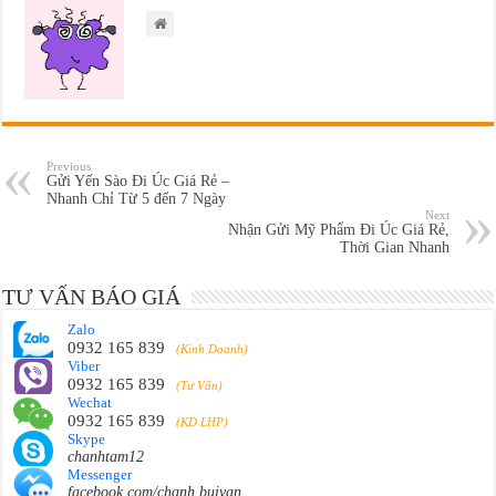
Previous
Gửi Yến Sào Đi Úc Giá Rẻ –
Nhanh Chỉ Từ 5 đến 7 Ngày
Next
Nhận Gửi Mỹ Phẩm Đi Úc Giá Rẻ,
Thời Gian Nhanh
TƯ VẤN BÁO GIÁ
Zalo
0932 165 839
(Kinh Doanh)
Viber
0932 165 839
(Tư Vấn)
Wechat
0932 165 839
(KD LHP)
Skype
chanhtam12
Messenger
facebook.com/chanh.buivan