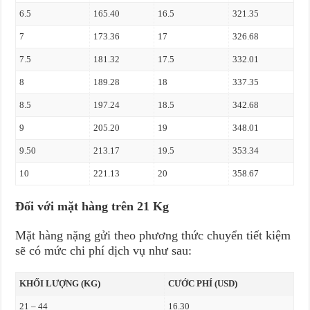
6.5
165.40
16.5
321.35
7
173.36
17
326.68
7.5
181.32
17.5
332.01
8
189.28
18
337.35
8.5
197.24
18.5
342.68
9
205.20
19
348.01
9.50
213.17
19.5
353.34
10
221.13
20
358.67
Đối với mặt hàng trên 21 Kg
Mặt hàng nặng gửi theo phương thức chuyển tiết kiệm
sẽ có mức chi phí dịch vụ như sau:
KHỐI LƯỢNG (KG)
CƯỚC PHÍ (USD)
21 – 44
16.30