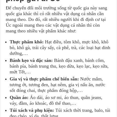
Để chuyển đổi môi trường sống từ quốc gia này sang
quốc gia khác thì có rất nhiều vật dụng cá nhân cần
mang theo. Do đó, rất nhiều người khi đi định cư tại
Úc ngoài mang theo các vật dụng cá nhân thì còn
mang theo nhiều vật phẩm khác như:
Thực phẩm khô:
Hạt điều, tôm khô, mực khô, khô
bò, khô gà, trái cây sấy, cà phê, trà, các loại hạt dinh
dưỡng,…
Bánh kẹo và đặc sản:
Bánh đậu xanh, bánh cốm,
bánh pía, bánh trung thu, kẹo dừa, kẹo lạc, kẹo sữa,
mứt Tết,…
Gia vị và thực phẩm chế biến sẵn:
Nước mắm,
tương ớt, tương đen, hạt nêm, gia vị nấu ăn, nước
sốt đóng chai, thực phẩm đóng hộp,…
Quần áo:
Áo dài, áo sơ mi, áo thun, quần jeans,
váy, đầm, áo khoác, đồ thể thao,…
Túi xách và phụ kiện:
Túi xách thời trang, balo, túi
đeo chéo, ví da, thắt lưng,…