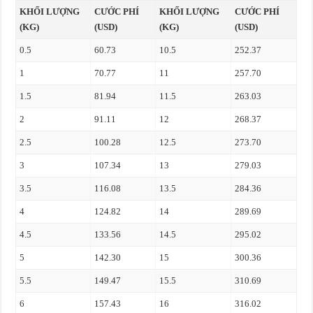
KHỐI LƯỢNG
CƯỚC PHÍ
KHỐI LƯỢNG
CƯỚC PHÍ
(KG)
(USD)
(KG)
(USD)
0.5
60.73
10.5
252.37
1
70.77
11
257.70
1.5
81.94
11.5
263.03
2
91.11
12
268.37
2.5
100.28
12.5
273.70
3
107.34
13
279.03
3.5
116.08
13.5
284.36
4
124.82
14
289.69
4.5
133.56
14.5
295.02
5
142.30
15
300.36
5.5
149.47
15.5
310.69
6
157.43
16
316.02