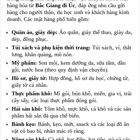
hàng hóa từ
Bắc Giang đi Úc
, đáp ứng nhu cầu gửi
hàng cho người thân, du học sinh và khách hàng kinh
doanh. Các mặt hàng phổ biến gồm:
Quần áo, giày dép:
Áo quần, giày thể thao, giày da,
dép, đồng phục.
Túi xách và phụ kiện thời trang:
Túi xách, ví, thắt
lưng, khăn quàng, mũ nón.
Mỹ phẩm:
Son môi, kem dưỡng da, sữa tắm, dầu
gội, nước hoa (theo quy định vận chuyển).
Hồ sơ, giấy tờ:
Hợp đồng, hồ sơ du học, chứng từ,
giấy tờ cá nhân.
Thực phẩm khô:
Mì gói, bún khô, miến, gia vị, trái
cây sấy, các loại thực phẩm đóng gói.
Hải sản khô:
Tôm khô, mực khô, cá khô và các sản
phẩm hải sản đã qua chế biến.
Bánh kẹo:
Bánh, kẹo, mứt, snack và các loại đồ ăn
vặt có bao bì, nhãn mác rõ ràng.
Nông sản khô:
Cà phê, hạt điều, hạt tiêu, trà và các