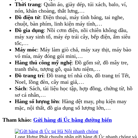
Thời trang
: Quần áo, giày dép, túi xách, balo, ví,
nón, khăn choàng, thắt lưng,…
Đồ điện tử
: Điện thoại, máy tính bảng, tai nghe,
chuột, bàn phím, linh kiện máy tính,…
Đồ gia dụng
: Nồi cơm điện, nồi chiên không dầu,
máy xay sinh tố, máy ép trái cây, bếp điện, ấm siêu
tốc,…
Máy móc
: Máy làm giò chả, máy xay thịt, máy bào
vỏ mía, máy đóng gói mini,…
Hàng thủ công mỹ nghệ
: Đồ gốm sứ, đồ mây tre,
tranh thêu, tượng gỗ, quà lưu niệm,…
Đồ trang trí
: Đồ trang trí nhà cửa, đồ trang trí Tết,
Noel, lồng đèn, cây mai giả,…
Sách
: Sách, tài liệu học tập, hợp đồng, chứng từ, hồ
sơ cá nhân,…
Hàng số lượng lớn
: Hàng dệt may, phụ kiện may
mặc, nội thất, đồ gia dụng số lượng lớn,…
Tham khảo:
Gửi hàng đi Úc bằng đường biển
Long Hưng Phát chuyên nhận gửi hàng đi Úc nhanh chóng và 