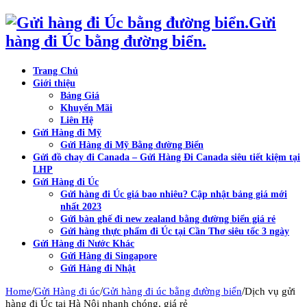
Gửi
hàng đi Úc bằng đường biển.
Trang Chủ
Giới thiệu
Bảng Giá
Khuyến Mãi
Liên Hệ
Gửi Hàng đi Mỹ
Gửi Hàng đi Mỹ Bằng đường Biển
Gửi đồ chay đi Canada – Gửi Hàng Đi Canada siêu tiết kiệm tại
LHP
Gửi Hàng đi Úc
Gửi hàng đi Úc giá bao nhiêu? Cập nhật bảng giá mới
nhất 2023
Gửi bàn ghế đi new zealand bằng đường biển giá rẻ
Gửi hàng thực phẩm đi Úc tại Cần Thơ siêu tốc 3 ngày
Gửi Hàng đi Nước Khác
Gửi Hàng đi Singapore
Gửi Hàng đi Nhật
/
/
/
Home
Gửi Hàng đi úc
Gửi hàng đi úc bằng đường biển
Dịch vụ gửi
hàng đi Úc tại Hà Nội nhanh chóng, giá rẻ