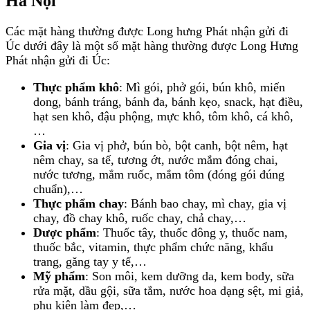
Hà Nội
Các mặt hàng thường được Long hưng Phát nhận gửi đi
Úc dưới đây là một số mặt hàng thường được Long Hưng
Phát nhận gửi đi Úc:
Thực phẩm khô
: Mì gói, phở gói, bún khô, miến
dong, bánh tráng, bánh đa, bánh kẹo, snack, hạt điều,
hạt sen khô, đậu phộng, mực khô, tôm khô, cá khô,
…
Gia vị
: Gia vị phở, bún bò, bột canh, bột nêm, hạt
nêm chay, sa tế, tương ớt, nước mắm đóng chai,
nước tương, mắm ruốc, mắm tôm (đóng gói đúng
chuẩn),…
Thực phẩm chay
: Bánh bao chay, mì chay, gia vị
chay, đồ chay khô, ruốc chay, chả chay,…
Dược phẩm
: Thuốc tây, thuốc đông y, thuốc nam,
thuốc bắc, vitamin, thực phẩm chức năng, khẩu
trang, găng tay y tế,…
Mỹ phẩm
: Son môi, kem dưỡng da, kem body, sữa
rửa mặt, dầu gội, sữa tắm, nước hoa dạng sệt, mi giả,
phụ kiện làm đẹp,…