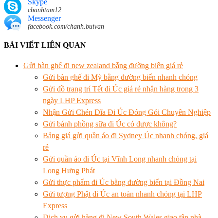
Skype
chanhtam12
Messenger
facebook.com/chanh.buivan
BÀI VIẾT LIÊN QUAN
Gửi bàn ghế đi new zealand bằng đường biển giá rẻ
Gửi bàn ghế đi Mỹ bằng đường biển nhanh chóng
Gửi đồ trang trí Tết đi Úc giá rẻ nhận hàng trong 3
ngày LHP Express
Nhận Gửi Chén Dĩa Đi Úc Đóng Gói Chuyên Nghiệp
Gửi bánh phồng sữa đi Úc có được không?
Bảng giá gửi quần áo đi Sydney Úc nhanh chóng, giá
rẻ
Gửi quần áo đi Úc tại Vĩnh Long nhanh chóng tại
Long Hưng Phát
Gửi thực phẩm đi Úc bằng đường biển tại Đồng Nai
Gửi tượng Phật đi Úc an toàn nhanh chóng tại LHP
Express
Dịch vụ gửi hàng đi New South Wales giao tận nhà