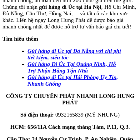
nhanh chóng, an toàn đến hơn 200 quốc gia trên thế giới.
Chúng tôi nhận
gửi hàng đi Úc tại Hà Nội
, Hồ Chí Minh,
Đà Nẵng, Cần Thơ, Đồng Nai,… và tất cả các khu vực
khác. Liên hệ ngay Long Hưng Phát để được báo giá
nhanh chóng nhất để được hỗ trợ tư vấn báo giá chi tiết!
Tìm hiểu thêm
Gửi hàng đi Úc tại Đà Nẵng với chi phí
tiết kiệm, siêu tốc
Gửi hàng Đi Úc Tại Quảng Ninh, Hỗ
Trợ Nhận Hàng Tận Nhà
Gửi hàng đi Úc tại Hải Phòng Uy Tín,
Nhanh Chóng
CÔNG TY CHUYỂN PHÁT NHANH LONG HƯNG
PHÁT
Số điện thoại:
0932165839 (MỸ NHUNG)
HCM: 656/11A Cách mạng tháng Tám, P.11, Q.3.
Cần Thơ: 24 Nguyễn Cư Trinh, P. An Nghiệp, Quận