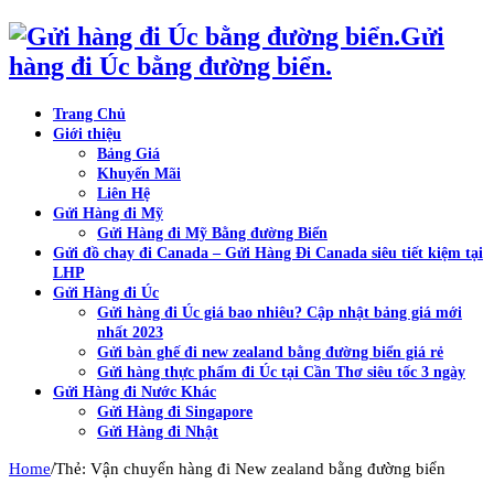
Gửi
hàng đi Úc bằng đường biển.
Trang Chủ
Giới thiệu
Bảng Giá
Khuyến Mãi
Liên Hệ
Gửi Hàng đi Mỹ
Gửi Hàng đi Mỹ Bằng đường Biển
Gửi đồ chay đi Canada – Gửi Hàng Đi Canada siêu tiết kiệm tại
LHP
Gửi Hàng đi Úc
Gửi hàng đi Úc giá bao nhiêu? Cập nhật bảng giá mới
nhất 2023
Gửi bàn ghế đi new zealand bằng đường biển giá rẻ
Gửi hàng thực phẩm đi Úc tại Cần Thơ siêu tốc 3 ngày
Gửi Hàng đi Nước Khác
Gửi Hàng đi Singapore
Gửi Hàng đi Nhật
/
Home
Thẻ: Vận chuyển hàng đi New zealand bằng đường biển