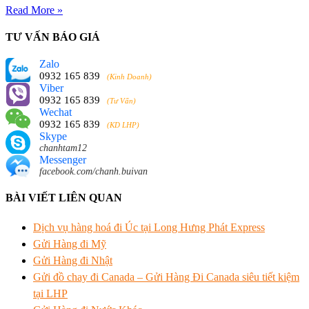
Read More »
TƯ VẤN BÁO GIÁ
Zalo
0932 165 839
(Kinh Doanh)
Viber
0932 165 839
(Tư Vấn)
Wechat
0932 165 839
(KD LHP)
Skype
chanhtam12
Messenger
facebook.com/chanh.buivan
BÀI VIẾT LIÊN QUAN
Dịch vụ hàng hoá đi Úc tại Long Hưng Phát Express
Gửi Hàng đi Mỹ
Gửi Hàng đi Nhật
Gửi đồ chay đi Canada – Gửi Hàng Đi Canada siêu tiết kiệm
tại LHP