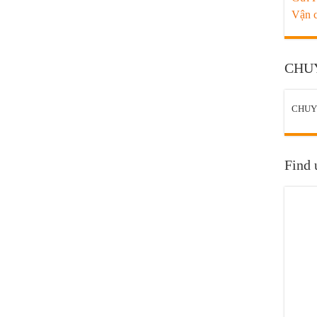
Vận 
CHU
CHUY
Find 