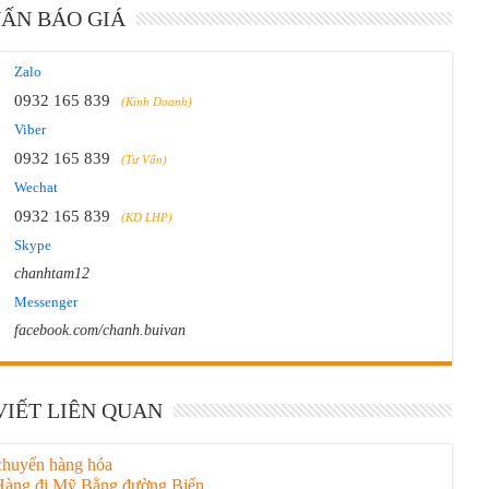
VẤN BÁO GIÁ
Zalo
0932 165 839
(Kinh Doanh)
Viber
0932 165 839
(Tư Vấn)
Wechat
0932 165 839
(KD LHP)
Skype
chanhtam12
Messenger
facebook.com/chanh.buivan
VIẾT LIÊN QUAN
chuyển hàng hóa
Hàng đi Mỹ Bằng đường Biển