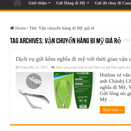
Giới thiệu
Gửi Hàng đi Mỹ
Gửi đồ chay đi Cana
Home
Thẻ: Vận chuyển hàng đi Mỹ giá rẻ
/
Tag Archives:
Vận chuyển hàng đi Mỹ giá rẻ
Dịch vụ gửi kềm nghĩa đi mỹ với thời gian vận
Tháng Một 15, 2015
Chức năng bình luận bị tắt
ở Dịch vụ gửi kềm nghĩa đi 
Hotline tư vấ
anh Chánh) LH
nghĩa đi Mỹ, 
Gửi lông mi g
Mỹ …
Read More »