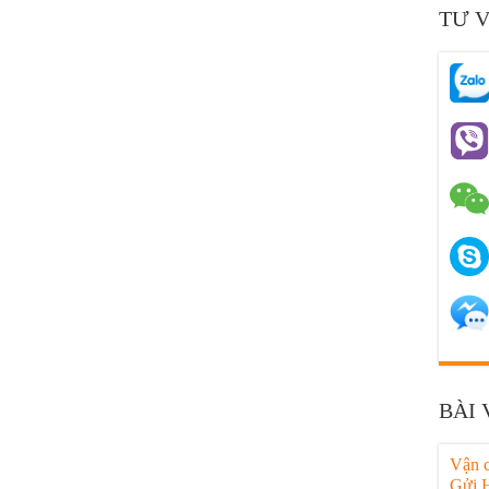
TƯ 
BÀI 
Vận 
Gửi 