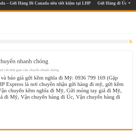
da – Gửi Hàng Đi Canada siêu tiết kiệm tại LHP
Gửi Hàng đi Úc
 chuyển nhanh chóng
mỹ với thời gian vận chuyển nhanh chóng
n và báo giá gửi kềm nghĩa đi Mỹ: 0936 799 169 (Gặp
P Express là nơi chuyên nhận gửi hàng đi mỹ, gửi kềm
Vận chuyển kềm nghĩa đi Mỹ, Gửi móng tay giả đi Mỹ,
iả đi Mỹ, Vận chuyển hàng đi Úc, Vận chuyển hàng đi