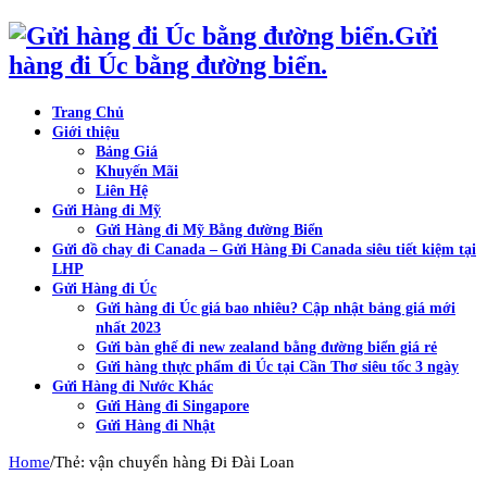
Gửi
hàng đi Úc bằng đường biển.
Trang Chủ
Giới thiệu
Bảng Giá
Khuyến Mãi
Liên Hệ
Gửi Hàng đi Mỹ
Gửi Hàng đi Mỹ Bằng đường Biển
Gửi đồ chay đi Canada – Gửi Hàng Đi Canada siêu tiết kiệm tại
LHP
Gửi Hàng đi Úc
Gửi hàng đi Úc giá bao nhiêu? Cập nhật bảng giá mới
nhất 2023
Gửi bàn ghế đi new zealand bằng đường biển giá rẻ
Gửi hàng thực phẩm đi Úc tại Cần Thơ siêu tốc 3 ngày
Gửi Hàng đi Nước Khác
Gửi Hàng đi Singapore
Gửi Hàng đi Nhật
/
Home
Thẻ: vận chuyển hàng Đi Đài Loan