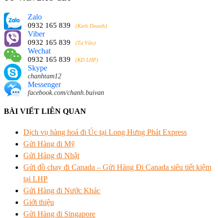
Zalo
0932 165 839
(Kinh Doanh)
Viber
0932 165 839
(Tư Vấn)
Wechat
0932 165 839
(KD LHP)
Skype
chanhtam12
Messenger
facebook.com/chanh.buivan
BÀI VIẾT LIÊN QUAN
Dịch vụ hàng hoá đi Úc tại Long Hưng Phát Express
Gửi Hàng đi Mỹ
Gửi Hàng đi Nhật
Gửi đồ chay đi Canada – Gửi Hàng Đi Canada siêu tiết kiệm
tại LHP
Gửi Hàng đi Nước Khác
Giới thiệu
Gửi Hàng đi Singapore