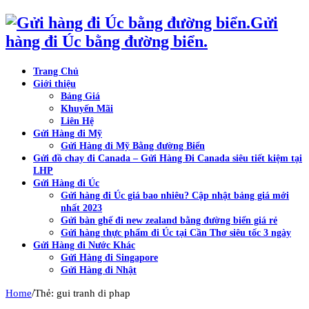
Gửi
hàng đi Úc bằng đường biển.
Trang Chủ
Giới thiệu
Bảng Giá
Khuyến Mãi
Liên Hệ
Gửi Hàng đi Mỹ
Gửi Hàng đi Mỹ Bằng đường Biển
Gửi đồ chay đi Canada – Gửi Hàng Đi Canada siêu tiết kiệm tại
LHP
Gửi Hàng đi Úc
Gửi hàng đi Úc giá bao nhiêu? Cập nhật bảng giá mới
nhất 2023
Gửi bàn ghế đi new zealand bằng đường biển giá rẻ
Gửi hàng thực phẩm đi Úc tại Cần Thơ siêu tốc 3 ngày
Gửi Hàng đi Nước Khác
Gửi Hàng đi Singapore
Gửi Hàng đi Nhật
/
Home
Thẻ: gui tranh di phap