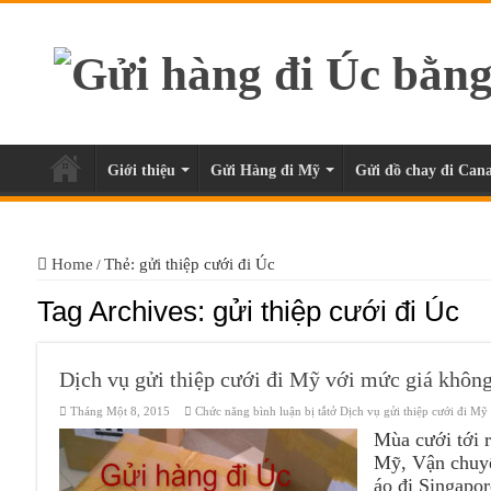
Giới thiệu
Gửi Hàng đi Mỹ
Gửi đồ chay đi Cana
Home
Thẻ: gửi thiệp cưới đi Úc
/
Tag Archives:
gửi thiệp cưới đi Úc
Dịch vụ gửi thiệp cưới đi Mỹ với mức giá không
Tháng Một 8, 2015
Chức năng bình luận bị tắt
ở Dịch vụ gửi thiệp cưới đi Mỹ
Mùa cưới tới r
Mỹ, Vận chuyể
áo đi Singapor