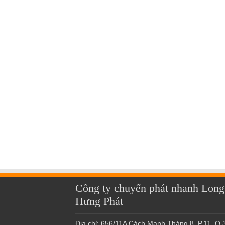
Công ty chuyển phát nhanh Long
Hưng Phát
Địa chỉ: 656/11A Cách Mạnh Tháng 8, P.11, Q.3