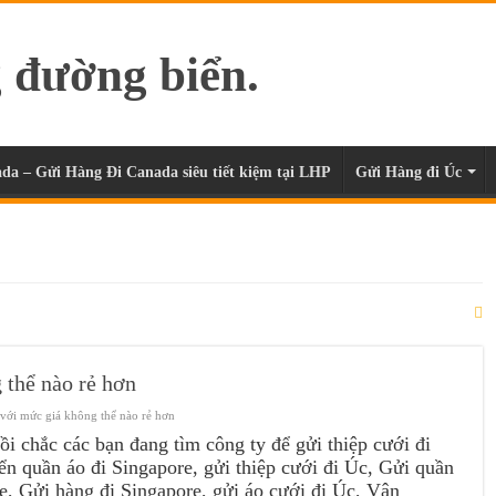
da – Gửi Hàng Đi Canada siêu tiết kiệm tại LHP
Gửi Hàng đi Úc
 thể nào rẻ hơn
 với mức giá không thể nào rẻ hơn
ồi chắc các bạn đang tìm công ty để gửi thiệp cưới đi
n quần áo đi Singapore, gửi thiệp cưới đi Úc, Gửi quần
e, Gửi hàng đi Singapore, gửi áo cưới đi Úc, Vận