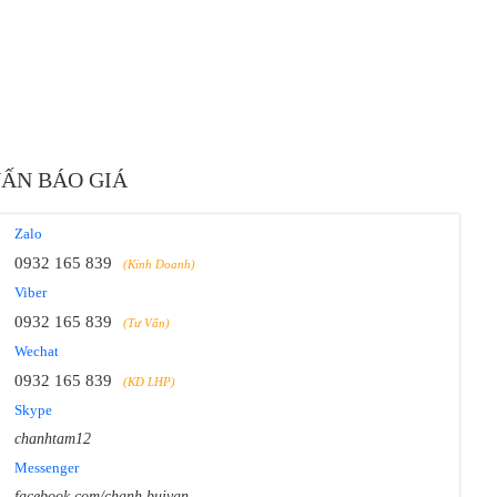
VẤN BÁO GIÁ
Zalo
0932 165 839
(Kinh Doanh)
Viber
0932 165 839
(Tư Vấn)
Wechat
0932 165 839
(KD LHP)
Skype
chanhtam12
Messenger
facebook.com/chanh.buivan