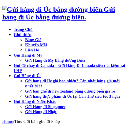
Gửi
hàng đi Úc bằng đường biển.
Trang Chủ
Giới thiệu
Bảng Giá
Khuyến Mãi
Liên Hệ
Gửi Hàng đi Mỹ
Gửi Hàng đi Mỹ Bằng đường Biển
Gửi đồ chay đi Canada – Gửi Hàng Đi Canada siêu tiết kiệm tại
LHP
Gửi Hàng đi Úc
Gửi hàng đi Úc giá bao nhiêu? Cập nhật bảng giá mới
nhất 2023
Gửi bàn ghế đi new zealand bằng đường biển giá rẻ
Gửi hàng thực phẩm đi Úc tại Cần Thơ siêu tốc 3 ngày
Gửi Hàng đi Nước Khác
Gửi Hàng đi Singapore
Gửi Hàng đi Nhật
/
Home
Thẻ: Gửi bàn ghế đi Pháp