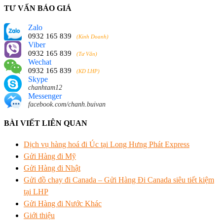
TƯ VẤN BÁO GIÁ
Zalo
0932 165 839
(Kinh Doanh)
Viber
0932 165 839
(Tư Vấn)
Wechat
0932 165 839
(KD LHP)
Skype
chanhtam12
Messenger
facebook.com/chanh.buivan
BÀI VIẾT LIÊN QUAN
Dịch vụ hàng hoá đi Úc tại Long Hưng Phát Express
Gửi Hàng đi Mỹ
Gửi Hàng đi Nhật
Gửi đồ chay đi Canada – Gửi Hàng Đi Canada siêu tiết kiệm
tại LHP
Gửi Hàng đi Nước Khác
Giới thiệu