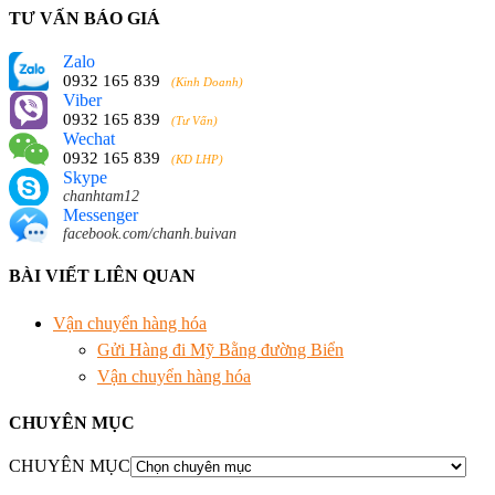
TƯ VẤN BÁO GIÁ
Zalo
0932 165 839
(Kinh Doanh)
Viber
0932 165 839
(Tư Vấn)
Wechat
0932 165 839
(KD LHP)
Skype
chanhtam12
Messenger
facebook.com/chanh.buivan
BÀI VIẾT LIÊN QUAN
Vận chuyển hàng hóa
Gửi Hàng đi Mỹ Bằng đường Biển
Vận chuyển hàng hóa
CHUYÊN MỤC
CHUYÊN MỤC