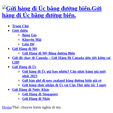
Gửi
hàng đi Úc bằng đường biển.
Trang Chủ
Giới thiệu
Bảng Giá
Khuyến Mãi
Liên Hệ
Gửi Hàng đi Mỹ
Gửi Hàng đi Mỹ Bằng đường Biển
Gửi đồ chay đi Canada – Gửi Hàng Đi Canada siêu tiết kiệm tại
LHP
Gửi Hàng đi Úc
Gửi hàng đi Úc giá bao nhiêu? Cập nhật bảng giá mới
nhất 2023
Gửi bàn ghế đi new zealand bằng đường biển giá rẻ
Gửi hàng thực phẩm đi Úc tại Cần Thơ siêu tốc 3 ngày
Gửi Hàng đi Nước Khác
Gửi Hàng đi Singapore
Gửi Hàng đi Nhật
/
Home
Thẻ: chuyen kiem nghia di my