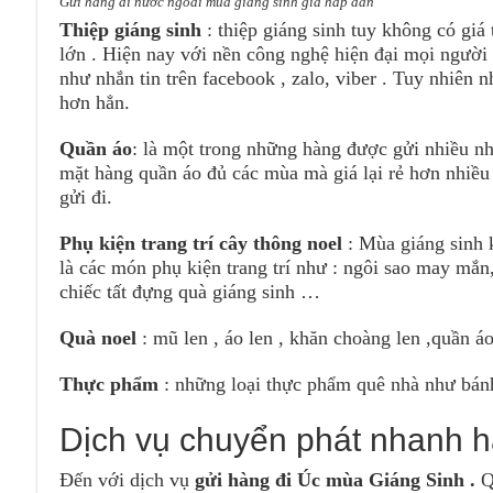
Gửi hàng đi nước ngoài mùa giáng sinh giá hấp dẫn
Thiệp giáng sinh
: thiệp giáng sinh tuy không có giá 
lớn . Hiện nay với nền công nghệ hiện đại mọi người 
như nhắn tin trên facebook , zalo, viber . Tuy nhiên 
hơn hẳn.
Quần áo
: là một trong những hàng được gửi nhiều n
mặt hàng quần áo đủ các mùa mà giá lại rẻ hơn nhiều
gửi đi.
Phụ kiện trang trí cây thông noel
: Mùa giáng sinh k
là các món phụ kiện trang trí như : ngôi sao may mắn
chiếc tất đựng quà giáng sinh …
Quà noel
: mũ len , áo len , khăn choàng len ,quần 
Thực phẩm
: những loại thực phẩm quê nhà như bán
Dịch vụ chuyển phát nhanh h
Đến với dịch vụ
gửi hàng đi Úc mùa Giáng Sinh .
Qu