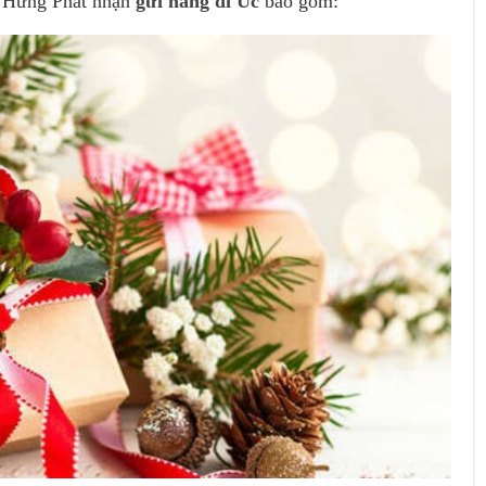
g Hưng Phát nhận
gửi hàng đi Úc
bao gồm: