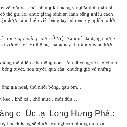
trị về mặt vật chất nhưng lại mang ý nghĩa tinh thần rất
có thể gửi lời chúc giáng sinh an lành bằng nhiều cách
nhận được tấm thiệp viết bằng tay lại mang ý nghĩa to lớn
hất trong
dịp giáng sinh
. Ở Việt Nam rất đa dạng những
 so với ở Úc . Vì thế mặt hàng này thường xuyên được
hông thể thiếu cây thông noel . Và đi cùng với nó chính
, bông tuyết, hoa tuyết, quả cầu, chuông gió và những
áo ông già noel, thú nhồi bông, gấu ôm, …
h kẹo , khô cá , khô mực , mứt dừa …
àng đi Úc tại Long Hưng Phát:
ý khách hàng sẽ được trải nghiệm những dịch vụ