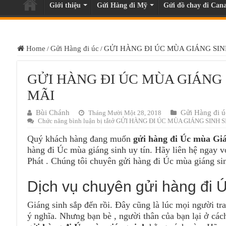
Giới thiệu
Gửi Hàng đi Mỹ
Gửi đồ chay đi Cana
Home
Gửi Hàng đi úc
GỬI HÀNG ĐI ÚC MÙA GIÁNG SIN
/
/
GỬI HÀNG ĐI ÚC MÙA GIÁNG 
MÃI
Bùi Chánh
Gửi Hàng đi ú
Tháng Mười Một 28, 2018
Chức năng bình luận bị tắt
ở GỬI HÀNG ĐI ÚC MÙA GIÁNG SINH S
Quý khách hàng đang muốn
gửi hàng đi Úc mùa Gi
hàng đi Úc mùa giáng sinh uy tín. Hãy liên hệ ngay 
Phát . Chúng tôi chuyên gửi hàng đi Úc mùa giáng sin
Dịch vụ chuyên gửi hàng đi Ú
Giáng sinh sắp đến rồi. Đây cũng là lúc mọi người t
ý nghĩa. Nhưng bạn bè , người thân của bạn lại ở các