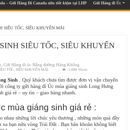
da – Gửi Hàng Đi Canada siêu tiết kiệm tại LHP
Gửi Hàng đi Úc
H SIÊU TỐC, SIÊU KHUYẾN MÃI
SINH SIÊU TỐC, SIÊU KHUYẾN
c
Gửi Hàng đi úc Bằng đường Hàng Không
,
IÊU TỐC, SIÊU KHUYẾN MÃI
1,080 Views
áng Sinh
. Quý khách chưa tìm được đơn vị vận chuyển
với công ty gửi hàng đi Úc mùa giáng sinh Long Hưng
h giá rẻ – uy tin – giao hàng nhanh.
c mùa giáng sinh giá rẻ :
rao nhau những lời chúc yêu thương , những món quà đầy
h xa bạn nửa vòng Trái Đất . Bạn băn khoăn không biết