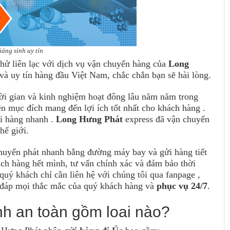
áng sinh uy tín
hử liên lạc với dịch vụ vận chuyển hàng của
Long
và uy tín hàng đầu Việt Nam, chắc chắn bạn sẽ hài lòng.
ời gian và kinh nghiệm hoạt đông lâu năm năm trong
n mục đích mang đến lợi ích tốt nhất cho khách hàng .
i hàng nhanh .
Long Hưng Phát
express đã vận chuyển
hế giới.
huyển phát nhanh bằng đường máy bay và gửi hàng tiết
ch hàng hết mình, tư vấn chính xác và đảm bảo thời
uý khách chỉ cần liên hệ với chúng tôi qua fanpage ,
ải đáp mọi thắc mắc của quý khách hàng và
phục vụ 24/7
.
nh an toàn gồm loai nào?