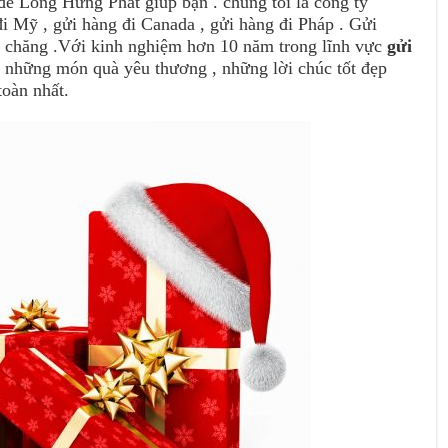
ể Long Hưng Phát giúp bạn . chúng tôi là công ty
đi Mỹ , gửi hàng đi Canada , gửi hàng đi Pháp . Gửi
i chăng .Với kinh nghiệm hơn 10 năm trong lĩnh vực
gửi
ay những món quà yêu thương , những lời chúc tốt đẹp
toàn nhất.