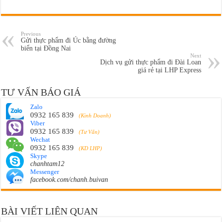
Previous
Gửi thực phẩm đi Úc bằng đường
biển tại Đồng Nai
Next
Dịch vụ gửi thực phẩm đi Đài Loan
giá rẻ tại LHP Express
TƯ VẤN BÁO GIÁ
Zalo
0932 165 839
(Kinh Doanh)
Viber
0932 165 839
(Tư Vấn)
Wechat
0932 165 839
(KD LHP)
Skype
chanhtam12
Messenger
facebook.com/chanh.buivan
BÀI VIẾT LIÊN QUAN