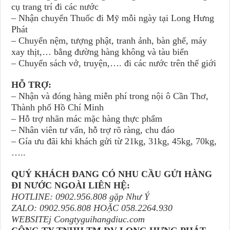
cụ trang trí đi các nước
– Nhận chuyển Thuốc đi Mỹ mỗi ngày tại Long Hưng
Phát
– Chuyển nệm, tượng phật, tranh ảnh, bàn ghế, máy
xay thịt,… bằng đường hàng không và tàu biển
– Chuyển sách vở, truyện,…. đi các nước trên thế giới
HỖ TRỢ:
– Nhận và đóng hàng miễn phí trong nội ô Cần Thơ,
Thành phố Hồ Chí Minh
– Hỗ trợ nhãn mác mặc hàng thực phẩm
– Nhân viên tư vấn, hỗ trợ rõ ràng, chu đáo
– Gía ưu đãi khi khách gửi từ 21kg, 31kg, 45kg, 70kg,
…..
QUÝ KHÁCH ĐANG CÓ NHU CẦU GỬI HÀNG
ĐI NƯỚC NGOÀI LIÊN HỆ:
HOTLINE: 0902.956.808 gặp Như Ý
ZALO: 0902.956.808 HOẶC 058.2264.930
WEBSITEj Congtyguihangdiuc.com