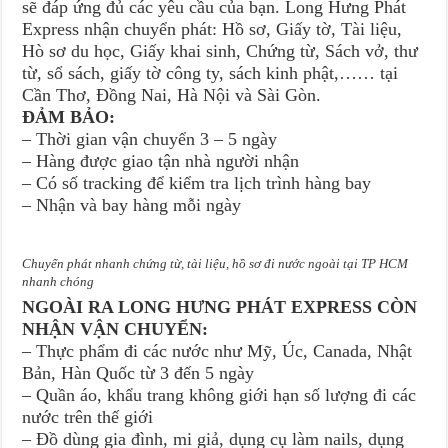
sẽ đáp ứng đủ các yêu cầu của bạn. Long Hưng Phát
Express nhận chuyển phát: Hồ sơ, Giấy tờ, Tài liệu,
Hò sơ du học, Giấy khai sinh, Chứng từ, Sách vở, thư
từ, sổ sách, giấy tờ công ty, sách kinh phật,…… tại
Cần Thơ, Đồng Nai, Hà Nội và Sài Gòn.
ĐẢM BẢO:
– Thời gian vận chuyển 3 – 5 ngày
– Hàng được giao tận nhà người nhận
– Có số tracking để kiểm tra lịch trình hàng bay
– Nhận và bay hàng mỗi ngày
Chuyển phát nhanh chứng từ, tài liệu, hồ sơ đi nước ngoài tại TP HCM
nhanh chóng
NGOÀI RA LONG HƯNG PHÁT EXPRESS CÒN
NHẬN VẬN CHUYỂN:
– Thực phẩm đi các nước như Mỹ, Úc, Canada, Nhật
Bản, Hàn Quốc từ 3 đến 5 ngày
– Quần áo, khẩu trang không giới hạn số lượng đi các
nước trên thế giới
– Đồ dùng gia đình, mi giả, dụng cụ làm nails, dụng