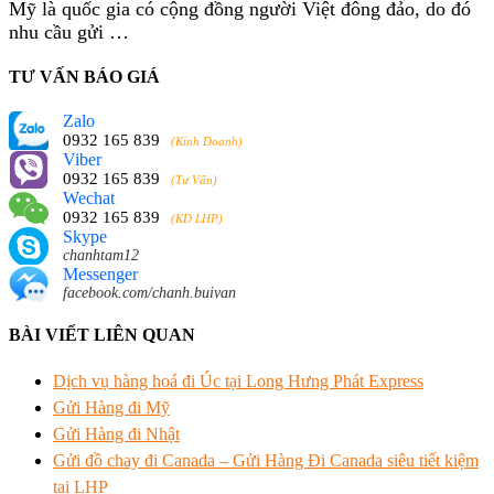
Mỹ là quốc gia có cộng đồng người Việt đông đảo, do đó
nhu cầu gửi …
TƯ VẤN BÁO GIÁ
Zalo
0932 165 839
(Kinh Doanh)
Viber
0932 165 839
(Tư Vấn)
Wechat
0932 165 839
(KD LHP)
Skype
chanhtam12
Messenger
facebook.com/chanh.buivan
BÀI VIẾT LIÊN QUAN
Dịch vụ hàng hoá đi Úc tại Long Hưng Phát Express
Gửi Hàng đi Mỹ
Gửi Hàng đi Nhật
Gửi đồ chay đi Canada – Gửi Hàng Đi Canada siêu tiết kiệm
tại LHP