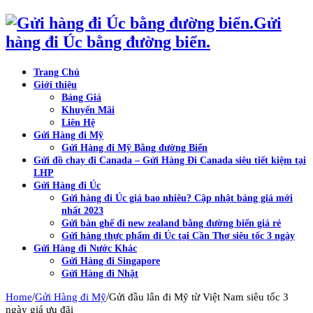
Gửi
hàng đi Úc bằng đường biển.
Trang Chủ
Giới thiệu
Bảng Giá
Khuyến Mãi
Liên Hệ
Gửi Hàng đi Mỹ
Gửi Hàng đi Mỹ Bằng đường Biển
Gửi đồ chay đi Canada – Gửi Hàng Đi Canada siêu tiết kiệm tại
LHP
Gửi Hàng đi Úc
Gửi hàng đi Úc giá bao nhiêu? Cập nhật bảng giá mới
nhất 2023
Gửi bàn ghế đi new zealand bằng đường biển giá rẻ
Gửi hàng thực phẩm đi Úc tại Cần Thơ siêu tốc 3 ngày
Gửi Hàng đi Nước Khác
Gửi Hàng đi Singapore
Gửi Hàng đi Nhật
/
/
Home
Gửi Hàng đi Mỹ
Gửi đầu lân đi Mỹ từ Việt Nam siêu tốc 3
ngày giá ưu đãi